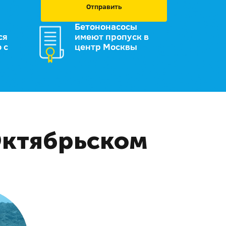
Отправить
Бетононасосы
ся
имеют пропуск в
 с
центр Москвы
Октябрьском