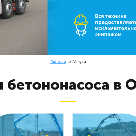
Вся техника
предоставляет
исключительно
экипажем
Главная
->
Услуги
и бетононасоса в 