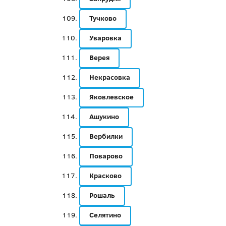
Тучково
Уваровка
Верея
Некрасовка
Яковлевское
Ашукино
Вербилки
Поварово
Красково
Рошаль
Селятино