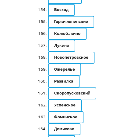
Восход
Горки ленинские
Колюбакино
Лукино
Новопетровское
Ожерелье
Развилка
Скоропусковский
Успенское
Фоминское
Демихово