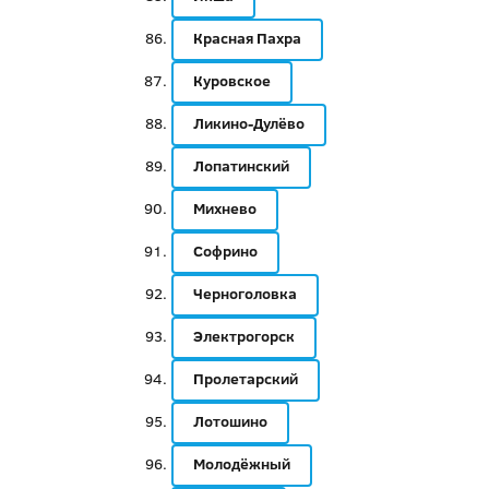
Красная Пахра
Куровское
Ликино-Дулёво
Лопатинский
Михнево
Софрино
Черноголовка
Электрогорск
Пролетарский
Лотошино
Молодёжный