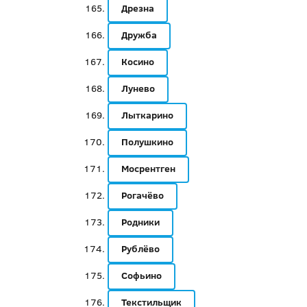
Дрезна
Дружба
Косино
Лунево
Лыткарино
Полушкино
Мосрентген
Рогачёво
Родники
Рублёво
Софьино
Текстильщик