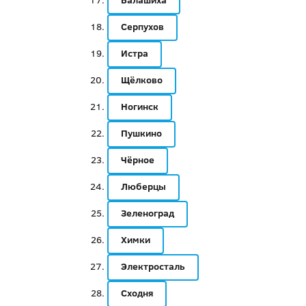
Балашиха
Серпухов
Истра
Щёлково
Ногинск
Пушкино
Чёрное
Люберцы
Зеленоград
Химки
Электросталь
Сходня