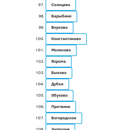
Солнцево
Барыбино
Внуково
Константиново
Молоково
Яхрома
Быково
Дубки
Обухово
Протвино
Богородское
Запрудня