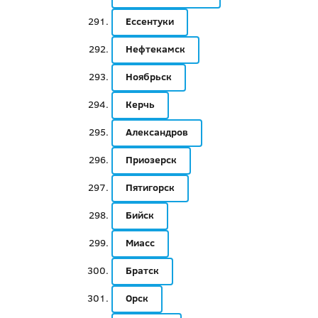
Ессентуки
Нефтекамск
Ноябрьск
Керчь
Александров
Приозерск
Пятигорск
Бийск
Миасс
Братск
Орск