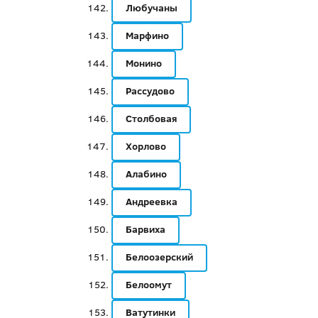
Любучаны
Марфино
Монино
Рассудово
Столбовая
Хорлово
Алабино
Андреевка
Барвиха
Белоозерский
Белоомут
Ватутинки