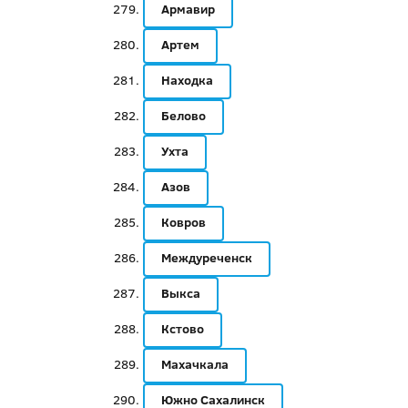
Армавир
Артем
Находка
Белово
Ухта
Азов
Ковров
Междуреченск
Выкса
Кстово
Махачкала
Южно Сахалинск