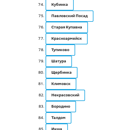
Кубинка
Павловский Посад
Старая Купавна
Красноармейск
Тупиково
Шатура
Щербинка
Климовск
Некрасовский
Бородино
Талдом
Икша