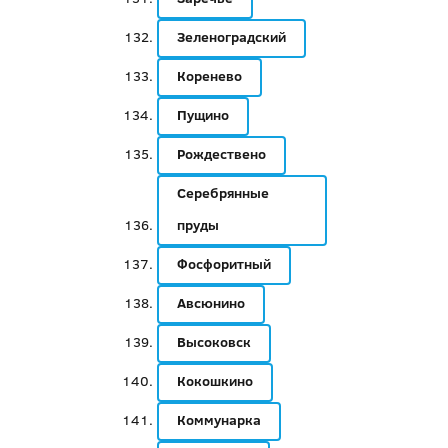
Зеленоградский
Коренево
Пущино
Рождествено
Серебрянные
пруды
Фосфоритный
Авсюнино
Высоковск
Кокошкино
Коммунарка