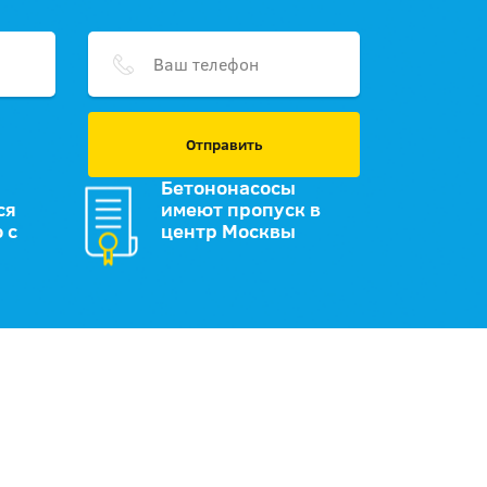
Отправить
Бетононасосы
ся
имеют пропуск в
 с
центр Москвы