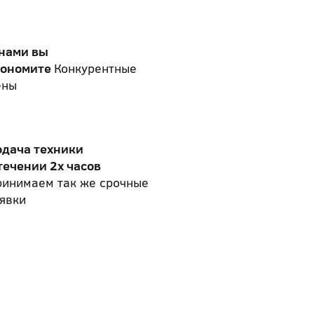
 нами вы
кономите
Конкурентные
ены
одача техники
течении 2х часов
ринимаем так же срочные
явки