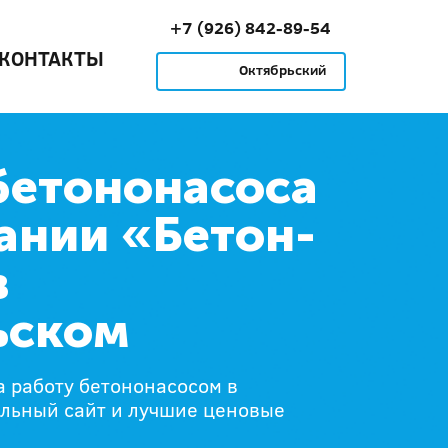
+7 (926) 842-89-54
КОНТАКТЫ
Октябрьский
бетононасоса
ании «Бетон-
в
ьском
 работу бетононасосом в
альный сайт и лучшие ценовые