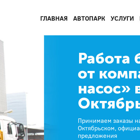
ГЛАВНАЯ
АВТОПАРК
УСЛУГИ
Работа 
от комп
насос» 
Октябр
Принимаем заказы на
Октябрьском, офици
предложения