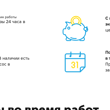
фик работы
С
зы 24 часа в
э
ц
П
В наличии есть
в 
сос в
П
за
 во время работ