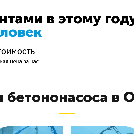
тами в этому год
еловек
тоимость
кая цена за час
и бетононасоса в 