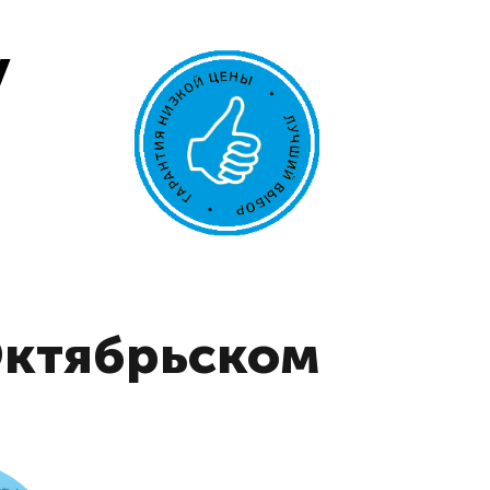
у
Октябрьском