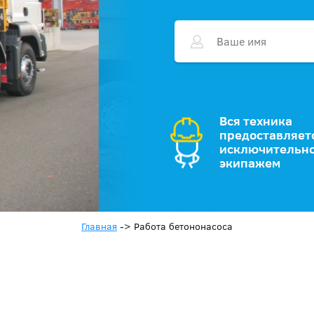
Вся техника
предоставляет
исключительно
экипажем
Главная
->
Работа бетононасоса