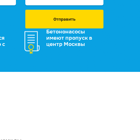
Отправить
Бетононасосы
ся
имеют пропуск в
 с
центр Москвы