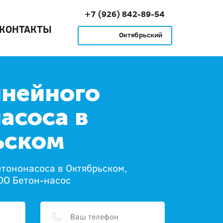
+7 (926) 842-89-54
КОНТАКТЫ
Октябрьский
инейного
асоса в
ьском
тононасоса в Октябрьском,
ОО Бетон-насос