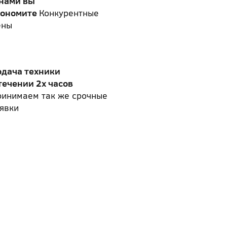
 нами вы
кономите
Конкурентные
ены
одача техники
течении 2х часов
ринимаем так же срочные
явки