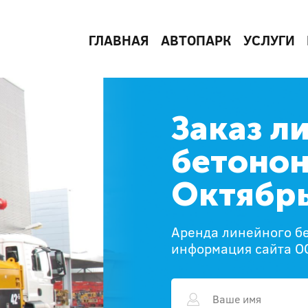
ГЛАВНАЯ
АВТОПАРК
УСЛУГИ
Заказ л
бетонон
Октябр
Аренда линейного бе
информация сайта О