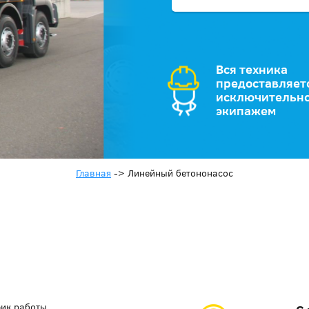
Вся техника
предоставляет
исключительно
экипажем
Главная
->
Линейный бетононасос
фик работы