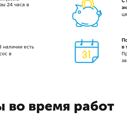
С
зы 24 часа в
э
ц
П
В наличии есть
в 
сос в
П
за
 во время работ